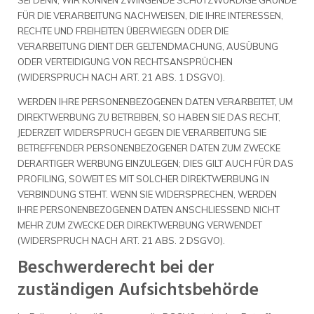
SEI DENN, WIR KÖNNEN ZWINGENDE SCHUTZWÜRDIGE GRÜNDE
FÜR DIE VERARBEITUNG NACHWEISEN, DIE IHRE INTERESSEN,
RECHTE UND FREIHEITEN ÜBERWIEGEN ODER DIE
VERARBEITUNG DIENT DER GELTENDMACHUNG, AUSÜBUNG
ODER VERTEIDIGUNG VON RECHTSANSPRÜCHEN
(WIDERSPRUCH NACH ART. 21 ABS. 1 DSGVO).
WERDEN IHRE PERSONENBEZOGENEN DATEN VERARBEITET, UM
DIREKTWERBUNG ZU BETREIBEN, SO HABEN SIE DAS RECHT,
JEDERZEIT WIDERSPRUCH GEGEN DIE VERARBEITUNG SIE
BETREFFENDER PERSONENBEZOGENER DATEN ZUM ZWECKE
DERARTIGER WERBUNG EINZULEGEN; DIES GILT AUCH FÜR DAS
PROFILING, SOWEIT ES MIT SOLCHER DIREKTWERBUNG IN
VERBINDUNG STEHT. WENN SIE WIDERSPRECHEN, WERDEN
IHRE PERSONENBEZOGENEN DATEN ANSCHLIESSEND NICHT
MEHR ZUM ZWECKE DER DIREKTWERBUNG VERWENDET
(WIDERSPRUCH NACH ART. 21 ABS. 2 DSGVO).
Beschwerde­recht bei der
zuständigen Aufsichts­behörde